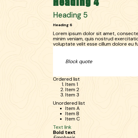
Heading 4
Heading 5
Heading 6
Lorem ipsum dolor sit amet, consectet
minim veniam, quis nostrud exercitatio
voluptate velit esse cillum dolore eu fu
Block quote
Ordered list
Item 1
Item 2
Item 3
Unordered list
Item A
Item B
Item C
Text link
Bold text
Emphasis