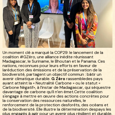
Un moment clé a marqué la COP29: le lancement de la
coalition #GZéro, une alliance inédite réunissant
Madagascar, le Suriname, le Bhoutan et le Panama. Ces
nations, reconnues pour leurs efforts en faveur de
laréduction des émissions et de la préservation de la
biodiversité, partagent un objectif commun : bâtir un
avenir climatique durable.
G Zéro
rassembledes pays
ayant atteint la « Neutralité Carbone » ou le statut «
Carbone Négatif», à l’instar de Madagascar, qui séquestre
davantage de carbone qu’il n’en émet.Cette coalition
s'engage à mettre en œuvre des actions concrètes pour
la conservation des ressources naturelles, le
renforcement de la protection desforêts, des océans et
de la biodiversité. Elle illustre la détermination despays les
plus engagés à agir pour un avenir plus résilient et durable.