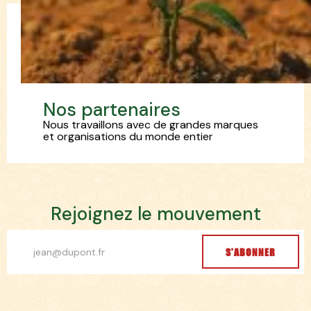
N
o
s
p
a
r
t
e
n
a
i
r
e
s
Nous travaillons avec de grandes marques
et organisations du monde entier
R
e
j
o
i
g
n
e
z
l
e
m
o
u
v
e
m
e
n
t
S'ABONNER