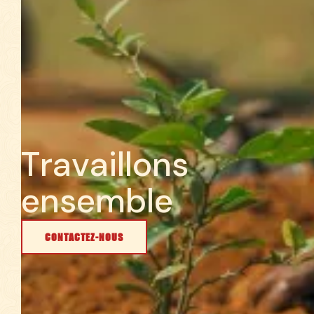
T
r
a
v
a
i
l
l
o
n
s
e
n
s
e
m
b
l
e
CONTACTEZ-NOUS