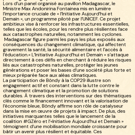
Lors d’un panel organisé au pavillon Madagascar, le
Ministre Max Andonirina Fontainea mis en lumière
l’importance cruciale de « l’Initiative Aujourd’hui et
Demain », un programme piloté par l’UNICEF. Ce projet
ambitieux vise à renforcer les infrastructures essentielles,
telles que les écoles, pour les rendre plus résilientes face
aux catastrophes naturelles, notamment les cyclones.
Madagascar figure parmi les pays les plus exposés aux
conséquences du changement climatique, qui affectent
gravement la santé, la sécurité alimentaire et l’accès à
l’éducation.« L’Initiative Aujourd’hui et Demain » s’attaque
directement à ces défis en cherchant à réduire les risques
liés aux catastrophes naturelles, protéger les jeunes
générations et poser les bases d’une société plus forte et
mieux préparée face aux aléas climatiques.
La participation de Bôndy à la COP29 illustre son
engagement actif et constant dans la lutte contre le
changement climatique et la promotion de solutions
durables. À travers des interventions sur des thématiques
clés comme le financement innovant et la valorisation de
l’économie bleue, Bôndy affirme son rôle de catalyseur
dans la mise en œuvre de projets à impact. De plus, des
initiatives marquantes telles que le lancement de la
coalition #GZéro et l’«Initiative Aujourd’hui et Demain »
témoignent d’une mobilisation mondiale croissante pour
bâtir un avenir plus résilient et équitable. Ces