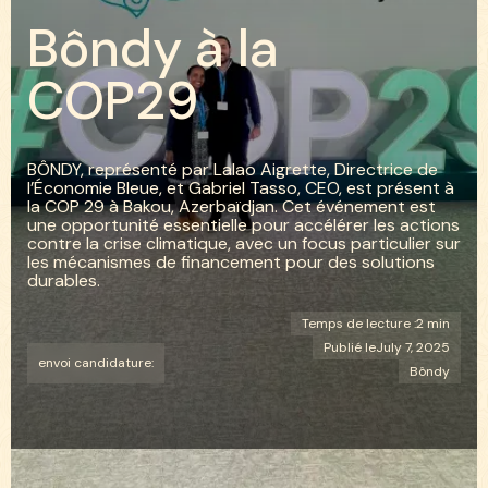
B
ô
n
d
y
à
l
a
C
O
P
2
9
BÔNDY, représenté par Lalao Aigrette, Directrice de
l’Économie Bleue, et Gabriel Tasso, CEO, est présent à
la COP 29 à Bakou, Azerbaïdjan. Cet événement est
une opportunité essentielle pour accélérer les actions
contre la crise climatique, avec un focus particulier sur
les mécanismes de financement pour des solutions
durables.
Temps de lecture :
2 min
Publié le
July 7, 2025
envoi candidature:
Bôndy