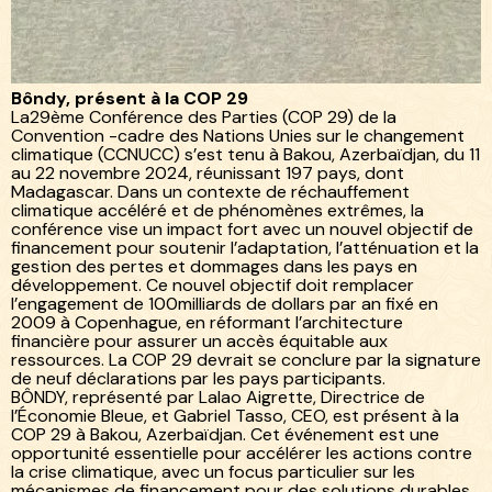
Blog /
Bôndy
/
Bôndy à la COP29
Bôndy, présent à la COP 29
La29ème Conférence des Parties (COP 29) de la
Convention -cadre des Nations Unies sur le changement
climatique (CCNUCC) s’est tenu à Bakou, Azerbaïdjan, du 11
au 22 novembre 2024, réunissant 197 pays, dont
Madagascar. Dans un contexte de réchauffement
climatique accéléré et de phénomènes extrêmes, la
conférence vise un impact fort avec un nouvel objectif de
financement pour soutenir l’adaptation, l’atténuation et la
gestion des pertes et dommages dans les pays en
développement. Ce nouvel objectif doit remplacer
l’engagement de 100milliards de dollars par an fixé en
2009 à Copenhague, en réformant l’architecture
financière pour assurer un accès équitable aux
ressources. La COP 29 devrait se conclure par la signature
de neuf déclarations par les pays participants.
BÔNDY, représenté par Lalao Aigrette, Directrice de
l’Économie Bleue, et Gabriel Tasso, CEO, est présent à la
COP 29 à Bakou, Azerbaïdjan. Cet événement est une
opportunité essentielle pour accélérer les actions contre
la crise climatique, avec un focus particulier sur les
mécanismes de financement pour des solutions durables.