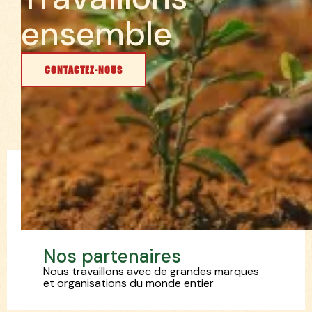
e
n
s
e
m
b
l
e
CONTACTEZ-NOUS
N
o
s
p
a
r
t
e
n
a
i
r
e
s
Nous travaillons avec de grandes marques
et organisations du monde entier