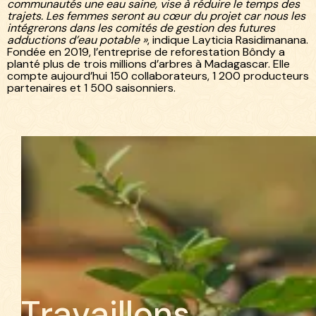
communautés une eau saine, vise à réduire le temps des
trajets. Les femmes seront au cœur du projet car nous les
intégrerons dans les comités de gestion des futures
adductions d’eau potable »
, indique Layticia Rasidimanana.
Fondée en 2019, l’entreprise de reforestation Bôndy a
planté plus de trois millions d’arbres à Madagascar. Elle
compte aujourd’hui 150 collaborateurs, 1 200 producteurs
partenaires et 1 500 saisonniers.
T
r
a
v
a
i
l
l
o
n
s