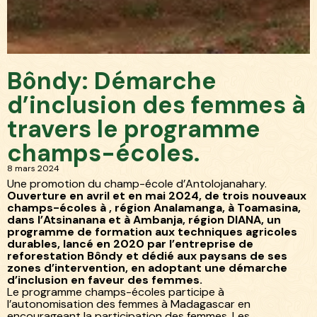
Blog
Bôndy
/
Bôndy : Inclusion des femmes à travers le
/
programme champs-écoles
Bôndy: Démarche
d’inclusion des femmes à
travers le programme
champs-écoles.
8 mars 2024
Une promotion du champ-école d’Antolojanahary.
Ouverture en avril et en mai 2024, de trois nouveaux
champs-écoles à , région Analamanga, à Toamasina,
dans l’Atsinanana et à Ambanja, région DIANA, un
programme de formation aux techniques agricoles
durables, lancé en 2020 par l’entreprise de
reforestation Bôndy et dédié aux paysans de ses
zones d’intervention, en adoptant une démarche
d’inclusion en faveur des femmes.
Le programme champs-écoles participe à
l’autonomisation des femmes à Madagascar en
encourageant la participation des femmes. Les