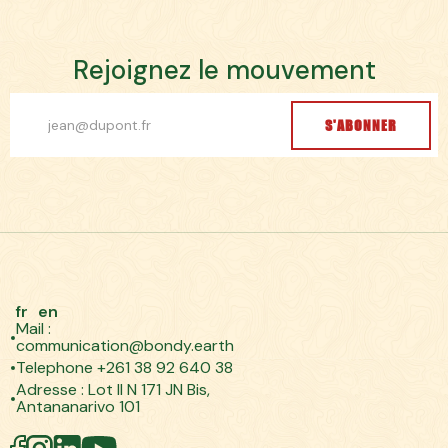
R
e
j
o
i
g
n
e
z
l
e
m
o
u
v
e
m
e
n
t
S'ABONNER
fr
en
Mail :
communication@bondy.earth
Telephone +261 38 92 640 38
Adresse : Lot II N 171 JN Bis,
Antananarivo 101