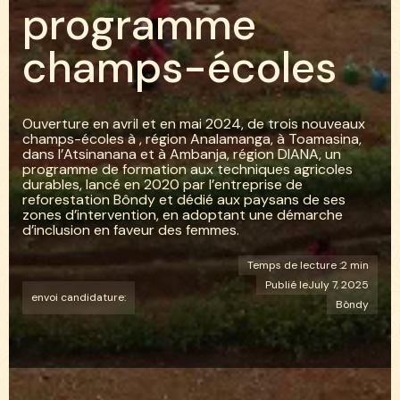
p
r
o
g
r
a
m
m
e
c
h
a
m
p
s
-
é
c
o
l
e
s
Ouverture en avril et en mai 2024, de trois nouveaux
champs-écoles à , région Analamanga, à Toamasina,
dans l’Atsinanana et à Ambanja, région DIANA, un
programme de formation aux techniques agricoles
durables, lancé en 2020 par l’entreprise de
reforestation Bôndy et dédié aux paysans de ses
zones d’intervention, en adoptant une démarche
d’inclusion en faveur des femmes.
Temps de lecture :
2 min
Publié le
July 7, 2025
envoi candidature:
Bôndy