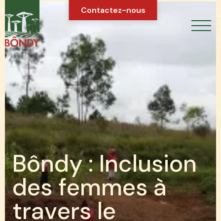
Contactez-nous
B
ô
n
d
y
:
I
n
c
l
u
s
i
o
n
d
e
s
f
e
m
m
e
s
à
t
r
a
v
e
r
s
l
e