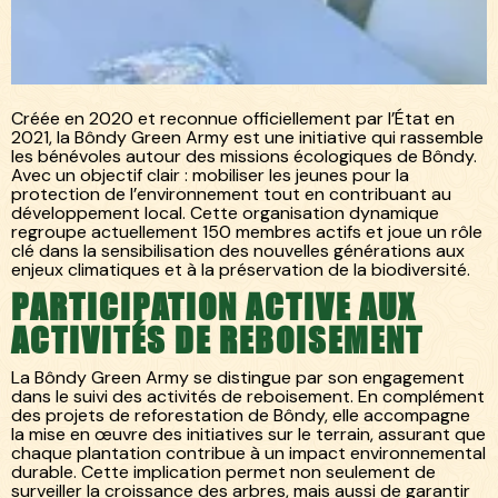
Blog
Bôndy
/
Bôndy Green Army : unis pour reverdir
/
Madagascar
Créée en 2020 et reconnue officiellement par l’État en
2021, la Bôndy Green Army est une initiative qui rassemble
les bénévoles autour des missions écologiques de Bôndy.
Avec un objectif clair : mobiliser les jeunes pour la
protection de l’environnement tout en contribuant au
développement local. Cette organisation dynamique
regroupe actuellement 150 membres actifs et joue un rôle
clé dans la sensibilisation des nouvelles générations aux
enjeux climatiques et à la préservation de la biodiversité.
PARTICIPATION ACTIVE AUX
ACTIVITÉS DE REBOISEMENT
La Bôndy Green Army se distingue par son engagement
dans le suivi des activités de reboisement. En complément
des projets de reforestation de Bôndy, elle accompagne
la mise en œuvre des initiatives sur le terrain, assurant que
chaque plantation contribue à un impact environnemental
durable. Cette implication permet non seulement de
surveiller la croissance des arbres, mais aussi de garantir