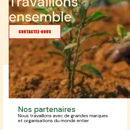
T
r
a
v
a
i
l
l
o
n
s
e
n
s
e
m
b
l
e
CONTACTEZ-NOUS
N
o
s
p
a
r
t
e
n
a
i
r
e
s
Nous travaillons avec de grandes marques
et organisations du monde entier