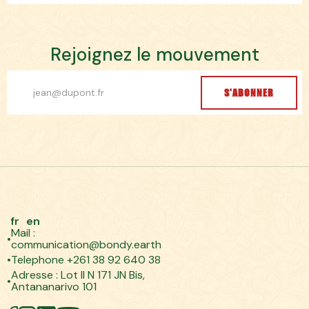
R
e
j
o
i
g
n
e
z
l
e
m
o
u
v
e
m
e
n
t
S'ABONNER
fr
en
Mail :
communication@bondy.earth
Telephone +261 38 92 640 38
Adresse : Lot II N 171 JN Bis,
Antananarivo 101