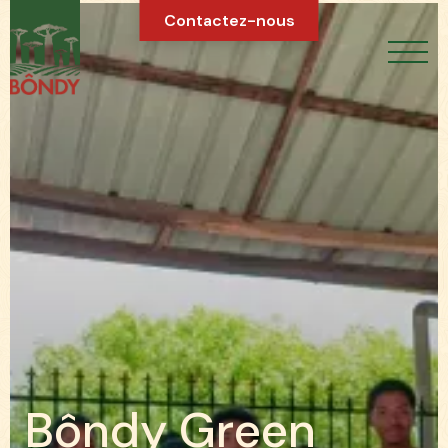
Contactez-nous
B
ô
n
d
y
G
r
e
e
n