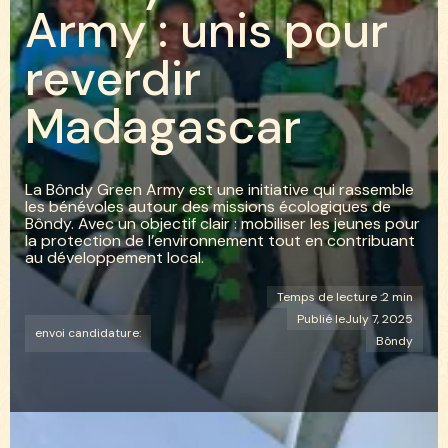
A
r
m
y
:
u
n
i
s
p
o
u
r
r
e
v
e
r
d
i
r
M
a
d
a
g
a
s
c
a
r
La Bôndy Green Army est une initiative qui rassemble
les bénévoles autour des missions écologiques de
Bôndy. Avec un objectif clair : mobiliser les jeunes pour
la protection de l’environnement tout en contribuant
au développement local.
Temps de lecture :
2 min
Publié le
July 7, 2025
envoi candidature:
Bôndy