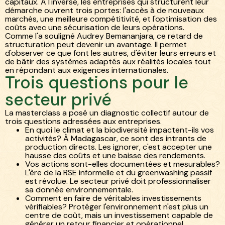
capitaux. À l'inverse, les entreprises qui structurent leur
démarche ouvrent trois portes: l'accès à de nouveaux
marchés, une meilleure compétitivité, et l'optimisation des
coûts avec une sécurisation de leurs opérations.
Comme l'a souligné Audrey Bemananjara, ce retard de
structuration peut devenir un avantage. Il permet
d'observer ce que font les autres, d'éviter leurs erreurs et
de bâtir des systèmes adaptés aux réalités locales tout
en répondant aux exigences internationales.
Trois questions pour le
secteur privé
La masterclass a posé un diagnostic collectif autour de
trois questions adressées aux entreprises.
En quoi le climat et la biodiversité impactent-ils vos
activités? À Madagascar, ce sont des intrants de
production directs. Les ignorer, c'est accepter une
hausse des coûts et une baisse des rendements.
Vos actions sont-elles documentées et mesurables?
L'ère de la RSE informelle et du greenwashing passif
est révolue. Le secteur privé doit professionnaliser
sa donnée environnementale.
Comment en faire de véritables investissements
vérifiables? Protéger l'environnement n'est plus un
centre de coût, mais un investissement capable de
générer un retour financier et opérationnel.