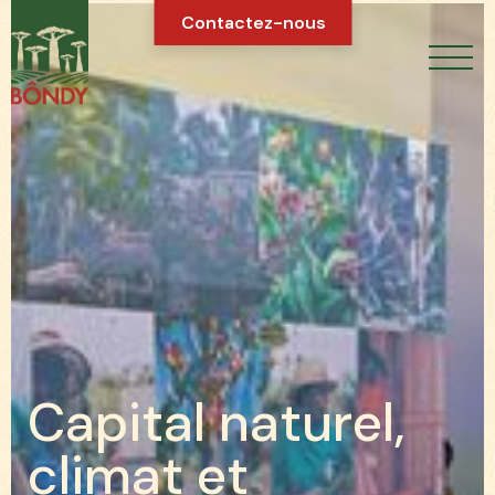
Contactez-nous
C
a
p
i
t
a
l
n
a
t
u
r
e
l
,
c
l
i
m
a
t
e
t