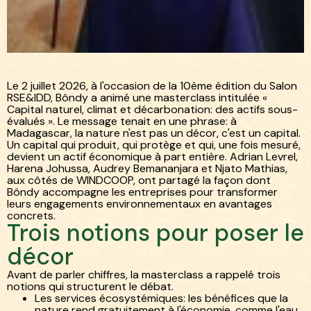
Blog
Recrutement
/
Capital naturel, climat et
/
décarbonation: des actifs encore
sous-évalués
Le 2 juillet 2026, à l'occasion de la 10ème édition du Salon
RSE&IDD, Bôndy a animé une masterclass intitulée «
Capital naturel, climat et décarbonation: des actifs sous-
évalués ». Le message tenait en une phrase: à
Madagascar, la nature n'est pas un décor, c'est un capital.
Un capital qui produit, qui protège et qui, une fois mesuré,
devient un actif économique à part entière. Adrian Levrel,
Harena Johussa, Audrey Bemananjara et Njato Mathias,
aux côtés de WINDCOOP, ont partagé la façon dont
Bôndy accompagne les entreprises pour transformer
leurs engagements environnementaux en avantages
concrets.
Trois notions pour poser le
décor
Avant de parler chiffres, la masterclass a rappelé trois
notions qui structurent le débat.
Les services écosystémiques: les bénéfices que la
nature rend gratuitement à l'économie, comme l'eau,