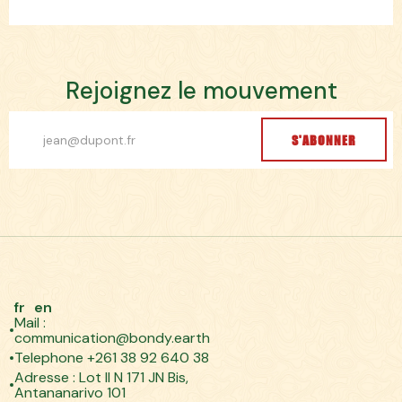
R
e
j
o
i
g
n
e
z
l
e
m
o
u
v
e
m
e
n
t
S'ABONNER
fr
en
Mail :
communication@bondy.earth
Telephone +261 38 92 640 38
Adresse : Lot II N 171 JN Bis,
Antananarivo 101