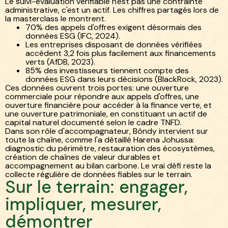
Le suivi-évaluation vérifiable n'est pas une contrainte
administrative, c'est un actif. Les chiffres partagés lors de
la masterclass le montrent.
70% des appels d'offres exigent désormais des
données ESG (IFC, 2024).
Les entreprises disposant de données vérifiées
accèdent 3,2 fois plus facilement aux financements
verts (AfDB, 2023).
85% des investisseurs tiennent compte des
données ESG dans leurs décisions (BlackRock, 2023).
Ces données ouvrent trois portes: une ouverture
commerciale pour répondre aux appels d'offres, une
ouverture financière pour accéder à la finance verte, et
une ouverture patrimoniale, en constituant un actif de
capital naturel documenté selon le cadre TNFD.
Dans son rôle d'accompagnateur, Bôndy intervient sur
toute la chaîne, comme l'a détaillé Harena Johussa:
diagnostic du périmètre, restauration des écosystèmes,
création de chaînes de valeur durables et
accompagnement au bilan carbone. Le vrai défi reste la
collecte régulière de données fiables sur le terrain.
Sur le terrain: engager,
impliquer, mesurer,
démontrer