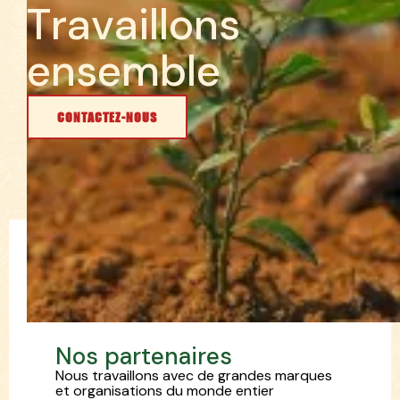
T
r
a
v
a
i
l
l
o
n
s
e
n
s
e
m
b
l
e
CONTACTEZ-NOUS
N
o
s
p
a
r
t
e
n
a
i
r
e
s
Nous travaillons avec de grandes marques
et organisations du monde entier