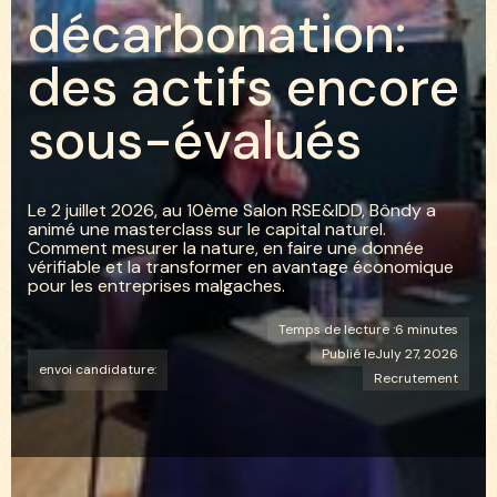
d
é
c
a
r
b
o
n
a
t
i
o
n
:
d
e
s
a
c
t
i
f
s
e
n
c
o
r
e
s
o
u
s
-
é
v
a
l
u
é
s
Le 2 juillet 2026, au 10ème Salon RSE&IDD, Bôndy a
animé une masterclass sur le capital naturel.
Comment mesurer la nature, en faire une donnée
vérifiable et la transformer en avantage économique
pour les entreprises malgaches.
Temps de lecture :
6 minutes
Publié le
July 27, 2026
envoi candidature:
Recrutement