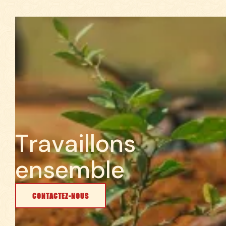
T
r
a
v
a
i
l
l
o
n
s
e
n
s
e
m
b
l
e
CONTACTEZ-NOUS