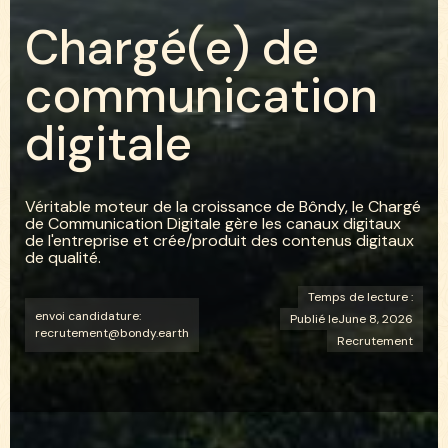
C
h
a
r
g
é
(
e
)
d
e
c
o
m
m
u
n
i
c
a
t
i
o
n
d
i
g
i
t
a
l
e
Véritable moteur de la croissance de Bôndy, le Chargé
de Communication Digitale gère les canaux digitaux
de l'entreprise et crée/produit des contenus digitaux
de qualité.
Temps de lecture :
envoi candidature:
Publié le
June 8, 2026
recrutement@bondy.earth
Recrutement