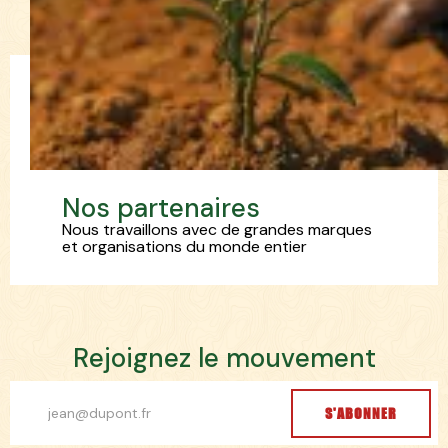
N
o
s
p
a
r
t
e
n
a
i
r
e
s
Nous travaillons avec de grandes marques
et organisations du monde entier
R
e
j
o
i
g
n
e
z
l
e
m
o
u
v
e
m
e
n
t
S'ABONNER