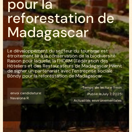
p
o
u
r
l
a
r
e
f
o
r
e
s
t
a
t
i
o
n
d
e
M
a
d
a
g
a
s
c
a
r
Le développement du secteur du tourisme est
étroitement lié à la conservation de la biodiversité.
Raison pour laquelle, la FHORM (Fédération des
Hôteliers et des Restaurateurs de Madagascar) vient
de signer un partenariat avec l’entreprise sociale
Bôndy pour la reforestation de Madagascar.
Temps de lecture :
1 min
envoi candidature:
Publié le
July 7, 2025
Navalona R.
Actualités environementales