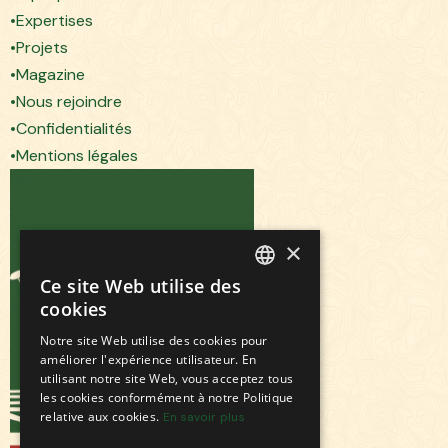
Expertises
Projets
Magazine
Nous rejoindre
Confidentialités
Mentions légales
×
Ce site Web utilise des
FRENCH
cookies
ENGLISH
Notre site Web utilise des cookies pour
améliorer l'expérience utilisateur. En
utilisant notre site Web, vous acceptez tous
les cookies conformément à notre Politique
relative aux cookies.
En savoir plus