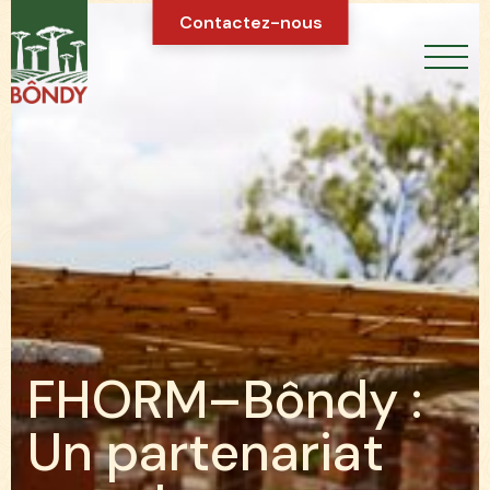
Contactez-nous
F
H
O
R
M
–
B
ô
n
d
y
:
U
n
p
a
r
t
e
n
a
r
i
a
t