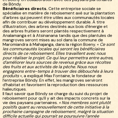
de Bôndy.
Bénéficiaires directs.
Cette entreprise sociale se
spécialise en matière de reboisement axé sur la plantation
d’arbres qui peuvent être utiles aux communautés locales
afin de contribuer au développement durable. À titre
d’illustration, des arbres destinés aux bois d’énergie et
des arbres fruitiers seront plantés respectivement à
Analamanga et à Atsinanana tandis que des plantules de
mangroves seront mises au sol dans la commune de
Maromiandra à Mahajanga, dans la région Boeny. «
Ce sont
les communautés locales qui seront les bénéficiaires
directs de ce reboisement. Elles travaillent avec nous
pour réaliser le projet. Ce qui leur permettra entre autres,
d’améliorer leurs sources de revenus grâce aux récoltes
des fruits et aux activités de la pêche. Nous nous
engageons entre-temps à trouver des débouchés à leurs
produits
», a expliqué Max Fontaine, le fondateur de
l’entreprise Bôndy. En effet, les mangroves serviront
d’habitat et favorisent la reproduction des ressources
halieutiques.
Il faut savoir que Bôndy se charge du suivi du projet de
reboisement pour qu’il y ait des impacts concrets sur la
vie des paysans partenaires.
« Nos membres sont plutôt
positifs quant au renouvellement de cette initiative à la
prochaine campagne de reboisement, malgré la situation
difficile actuelle qui pourrait se poursuivre l’année