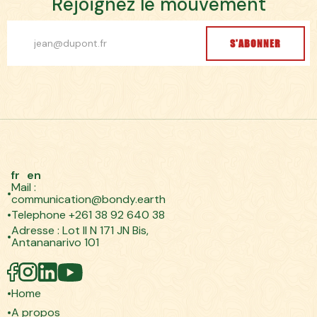
R
e
j
o
i
g
n
e
z
l
e
m
o
u
v
e
m
e
n
t
S'ABONNER
fr
en
Mail :
communication@bondy.earth
Telephone +261 38 92 640 38
Adresse : Lot II N 171 JN Bis,
Antananarivo 101
Home
A propos