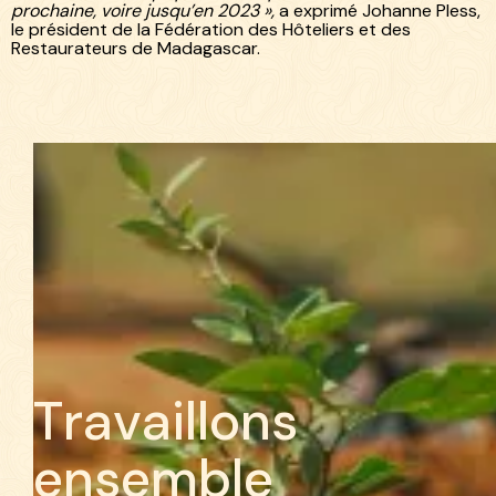
prochaine, voire jusqu’en 2023 »,
a exprimé Johanne Pless,
le président de la Fédération des Hôteliers et des
Restaurateurs de Madagascar.
T
r
a
v
a
i
l
l
o
n
s
e
n
s
e
m
b
l
e