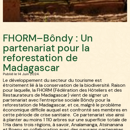
Blog
Actualités
/
FHORM–Bôndy : Un partenariat
/
environementales
pour la reforestation de
Madagascar
FHORM–Bôndy : Un
partenariat pour la
reforestation de
Madagascar
Publié le 14 Juin 2024.
Le développement du secteur du tourisme est
étroitement lié à la conservation de la biodiversité. Raison
pour laquelle, la FHORM (Fédération des Hôteliers et des
Restaurateurs de Madagascar) vient de signer un
partenariat avec l’entreprise sociale Bôndy pour la
reforestation de Madagascar, et ce, malgré le problème
économique difficile auquel est confronté ses membres en
cette période de crise sanitaire. Ce partenariat vise ainsi
à planter au moins 1 110 arbres sur une superficie totale de
1 Ha dans trois régions, à savoir, Analamanga, Atsinanana
et Boeny en collaboration avec des paysans partenaires