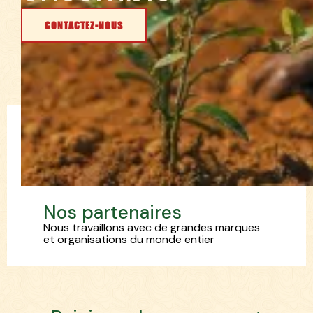
CONTACTEZ-NOUS
N
o
s
p
a
r
t
e
n
a
i
r
e
s
Nous travaillons avec de grandes marques
et organisations du monde entier