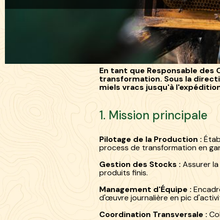
Blog /
Recrutement
/
Recrutement
En tant que Responsable des O
transformation. Sous la direct
miels vracs jusqu'à l'expédition
1. Mission principale
Pilotage de la Production :
Établ
process de transformation en ga
Gestion des Stocks :
Assurer la 
produits finis.
Management d'Équipe :
Encadrer
d'œuvre journalière en pic d'activi
Coordination Transversale :
Col