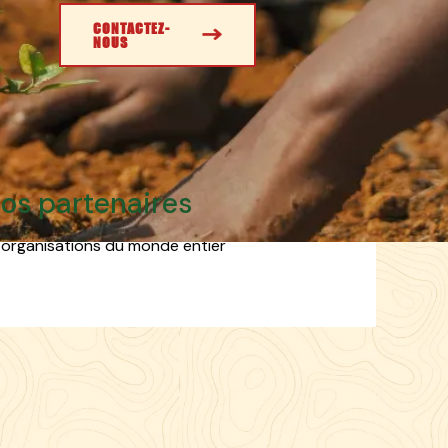
CONTACTEZ-
NOUS
N
o
s
p
a
r
t
e
n
a
i
r
e
s
us travaillons avec de grandes marques
 organisations du monde entier