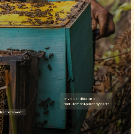
envoi candidature:
recrutement@bondy.earth
Recrutement