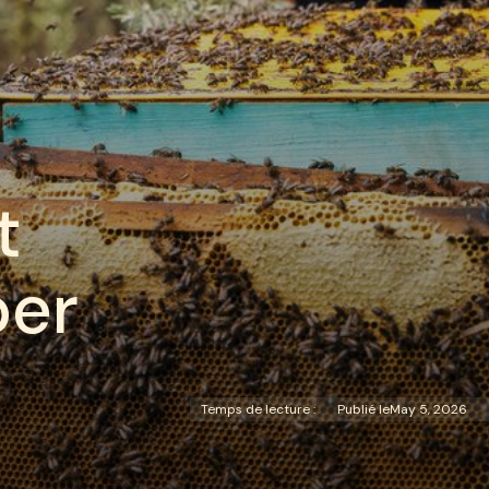
t
p
e
r
Temps de lecture :
Publié le
May 5, 2026