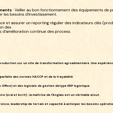
ements
: Veiller au bon fonctionnement des équipements de pr
r les besoins d’investissement.
ace et assurer un reporting régulier des indicateurs clés (pro
ion des
s d’amélioration continue des process.
roduction sur un site de transformation agroalimentaire. Une expérien
 parfaite des normes
HACCP
et de la traçabilité.
 Office) et des logiciels de gestion detype
ERP logistique
.
oire
(oral et écrit) ; la maîtrise de l'
Anglais
est un véritable atout.
ence, leadership de terrain et capacité à anticiper les besoins opérati