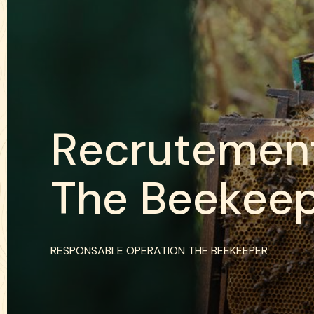
R
e
c
r
u
t
e
m
e
n
T
h
e
B
e
e
k
e
e
RESPONSABLE OPERATION THE BEEKEEPER