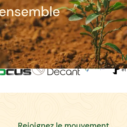
e
n
s
e
m
b
l
e
No
et
R
e
j
o
i
g
n
e
z
l
e
m
o
u
v
e
m
e
n
t