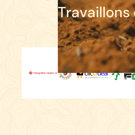
T
r
a
v
a
i
l
l
o
n
s