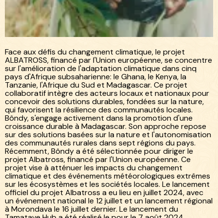
Blog
Bôndy
/
Tamatave Hub Albatross : vers un avenir
/
vert
Face aux défis du changement climatique, le projet
ALBATROSS, financé par l'Union européenne, se concentre
sur l'amélioration de l'adaptation climatique dans cinq
pays d'Afrique subsaharienne: le Ghana, le Kenya, la
Tanzanie, l'Afrique du Sud et Madagascar. Ce projet
collaboratif intègre des acteurs locaux et nationaux pour
concevoir des solutions durables, fondées sur la nature,
qui favorisent la résilience des communautés locales.
Bôndy, s'engage activement dans la promotion d'une
croissance durable à Madagascar. Son approche repose
sur des solutions basées sur la nature et l'autonomisation
des communautés rurales dans sept régions du pays.
Récemment, Bôndy a été sélectionnée pour diriger le
projet Albatross, financé par l'Union européenne. Ce
projet vise à atténuer les impacts du changement
climatique et des événements météorologiques extrêmes
sur les écosystèmes et les sociétés locales. Le lancement
officiel du projet Albatross a eu lieu en juillet 2024, avec
un événement national le 12 juillet et un lancement régional
à Morondava le 16 juillet dernier. Le lancement du
Tamatave Hub a été réalisé le pour le 7 août 2024.