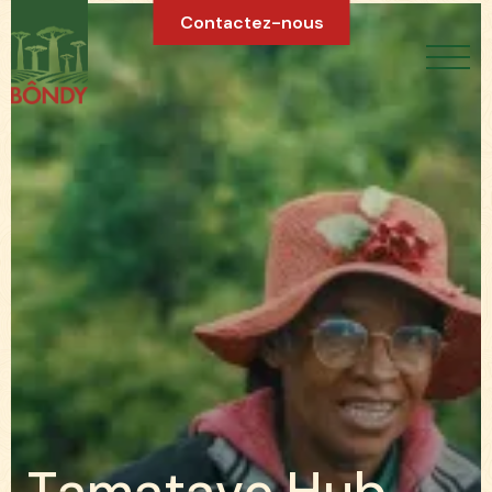
Contactez-nous
T
a
m
a
t
a
v
e
H
u
b