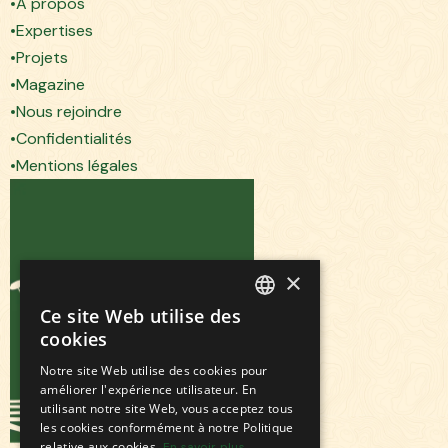
A propos
Expertises
Projets
Magazine
Nous rejoindre
Confidentialités
Mentions légales
×
Ce site Web utilise des
FRENCH
cookies
ENGLISH
Notre site Web utilise des cookies pour
améliorer l'expérience utilisateur. En
utilisant notre site Web, vous acceptez tous
les cookies conformément à notre Politique
relative aux cookies.
En savoir plus