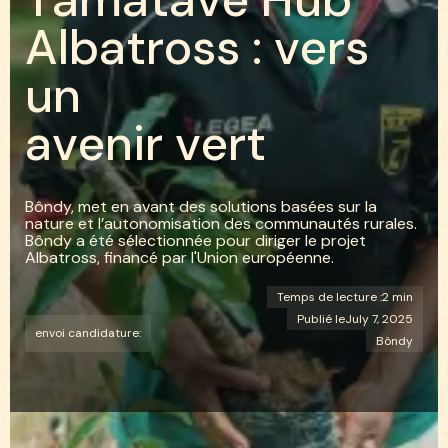
A
l
b
a
t
r
o
s
s
:
v
e
r
s
u
n
a
v
e
n
i
r
v
e
r
t
Bôndy, met en avant des solutions basées sur la
nature et l’autonomisation des communautés rurales.
Bôndy a été sélectionnée pour diriger le projet
Albatross, financé par l'Union européenne.
Temps de lecture :
2 min
Publié le
July 7, 2025
envoi candidature:
Bôndy