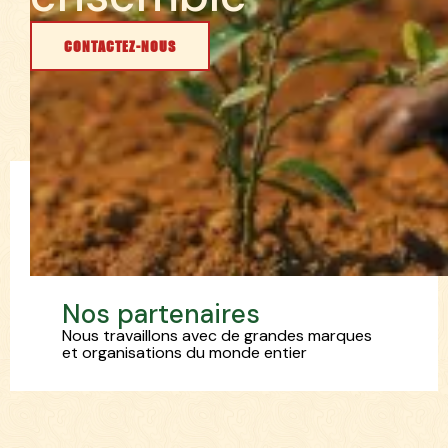
CONTACTEZ-NOUS
N
o
s
p
a
r
t
e
n
a
i
r
e
s
Nous travaillons avec de grandes marques
et organisations du monde entier