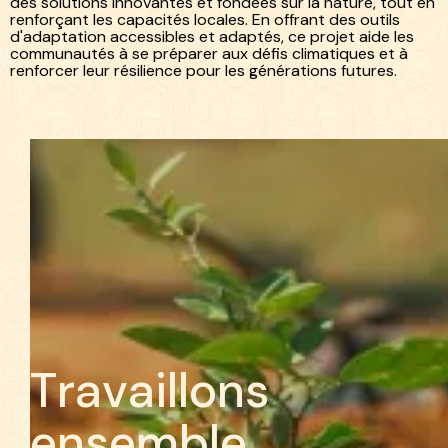
des solutions innovantes et fondées sur la nature, tout en
renforçant les capacités locales. En offrant des outils
d'adaptation accessibles et adaptés, ce projet aide les
communautés à se préparer aux défis climatiques et à
renforcer leur résilience pour les générations futures.
T
r
a
v
a
i
l
l
o
n
s
e
n
s
e
m
b
l
e