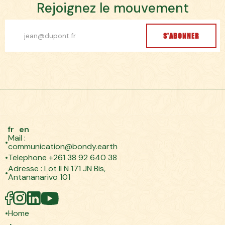
R
e
j
o
i
g
n
e
z
l
e
m
o
u
v
e
m
e
n
t
S'ABONNER
fr
en
Mail :
communication@bondy.earth
Telephone +261 38 92 640 38
Adresse : Lot II N 171 JN Bis,
Antananarivo 101
Home