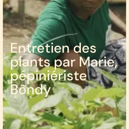
E
n
t
r
e
t
i
e
n
d
e
s
p
l
a
n
t
s
p
a
r
M
a
r
i
e
,
p
é
p
i
n
i
é
r
i
s
t
e
B
ô
n
d
y