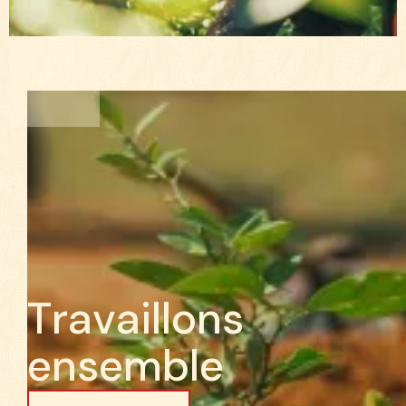
T
r
a
v
a
i
l
l
o
n
s
e
n
s
e
m
b
l
e