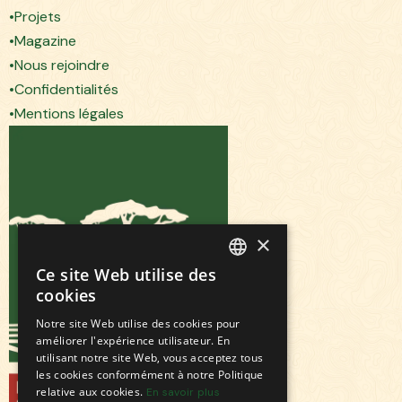
Projets
Magazine
Nous rejoindre
Confidentialités
Mentions légales
×
Ce site Web utilise des
FRENCH
cookies
ENGLISH
Notre site Web utilise des cookies pour
améliorer l'expérience utilisateur. En
utilisant notre site Web, vous acceptez tous
les cookies conformément à notre Politique
relative aux cookies.
En savoir plus