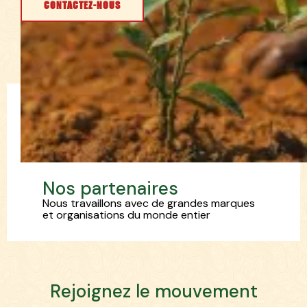
CONTACTEZ-NOUS
N
o
s
p
a
r
t
e
n
a
i
r
e
s
Nous travaillons avec de grandes marques
et organisations du monde entier
R
e
j
o
i
g
n
e
z
l
e
m
o
u
v
e
m
e
n
t